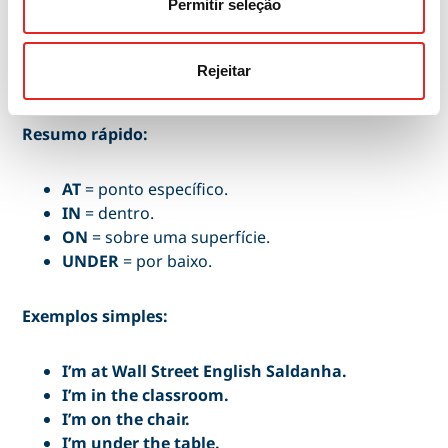
Permitir seleção
decorar listas?
A melhor forma é associar cada preposição a uma
imagem. Não penses primeiro em português. Pensa
Rejeitar
na posição.
Resumo rápido:
AT
= ponto específico.
IN
= dentro.
ON
= sobre uma superfície.
UNDER
= por baixo.
Exemplos simples:
I’m at Wall Street English Saldanha.
I’m in the classroom.
I’m on the chair.
I’m under the table.