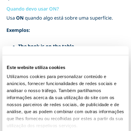
Quando devo usar ON?
Usa
ON
quando algo está sobre uma superfície.
Exemplos:
The book is on the table.
My phone is on the desk.
I’m on the chair.
Este website utiliza cookies
Este último exemplo é um erro clássico para
Utilizamos cookies para personalizar conteúdo e
portugueses. Em português, dizemos “estou na
anúncios, fornecer funcionalidades de redes sociais e
analisar o nosso tráfego. Também partilhamos
cadeira”. Mas em inglês, na maioria dos contextos
informações acerca da sua utilização do site com os
comuns, não dizemos
“I’m in the chair”
. Dizemos:
nossos parceiros de redes sociais, de publicidade e de
I’m on the chair.
análise, que as podem combinar com outras informações
que lhes forneceu ou recolhidas por estes a partir da sua
Porquê? Porque a cadeira é vista como uma
utilização dos respetivos serviços.