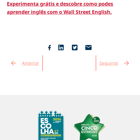
Experimenta grátis e descobre como podes
aprender inglês com o Wall Street English.
email
arrow_back
arrow_forward
Anterior
Seguinte