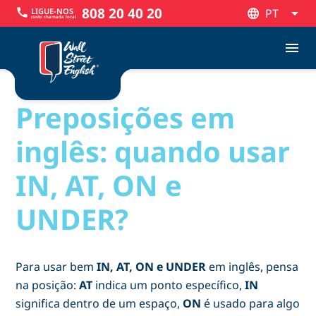
808 20 40 20
LIGUE-NOS
call
PT
custo chamada local
PT
menu
Preposições em
inglês: quando usar
IN, AT, ON e
UNDER?
Para usar bem
IN, AT, ON e UNDER
em inglês, pensa
na posição:
AT
indica um ponto específico,
IN
significa dentro de um espaço,
ON
é usado para algo