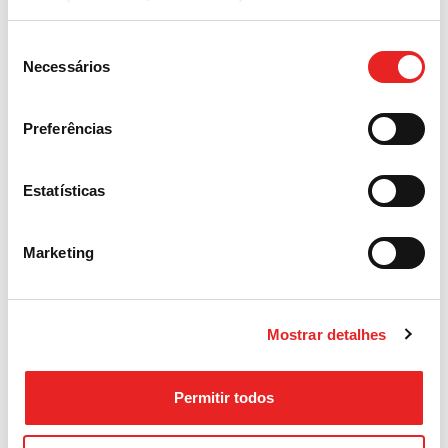
- student follow-up.
The requirements are:
Seleção
Necessários
de
· Excellent level of English and Portuguese
consentimento
Preferências
· Proficiency in English Diploma
· Degree and/or TEFL/CELTA/TKT/CCP or similar
Estatísticas
· Teaching experience (preferential)
Marketing
· Vocation for teaching
· Communicative, dynamic, motivated, team
spirit & professional
Mostrar detalhes
Permitir todos
Those interested should send their CV,