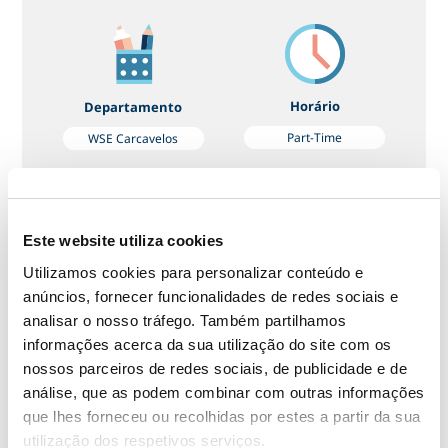
Horário
Departamento
Part-Time
WSE Carcavelos
Key responsibilities include:
Este website utiliza cookies
- face-to face and online classes;
Utilizamos cookies para personalizar conteúdo e
anúncios, fornecer funcionalidades de redes sociais e
-planning and delivering lessons using our
analisar o nosso tráfego. Também partilhamos
unique teaching method;
informações acerca da sua utilização do site com os
nossos parceiros de redes sociais, de publicidade e de
- evaluating student progress and
análise, que as podem combinar com outras informações
guaranteeing client satisfaction;
que lhes forneceu ou recolhidas por estes a partir da sua
utilização dos respetivos serviços.