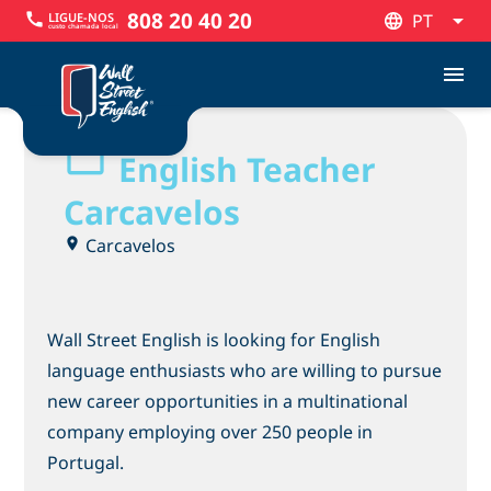
808 20 40 20
LIGUE-NOS
call
PT
custo chamada local
PT
menu
English Teacher
Carcavelos
Carcavelos
Wall Street English is looking for English
language enthusiasts who are willing to pursue
new career opportunities in a multinational
company employing over 250 people in
Portugal.