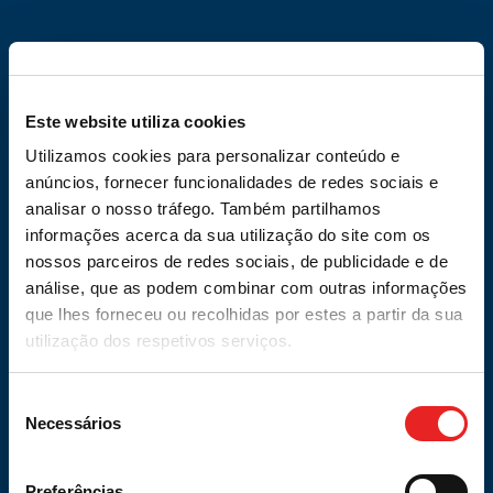
Este website utiliza cookies
Curso de inglês adaptado a
Utilizamos cookies para personalizar conteúdo e
anúncios, fornecer funcionalidades de redes sociais e
jovens adolescentes 100%
analisar o nosso tráfego. Também partilhamos
online!
informações acerca da sua utilização do site com os
nossos parceiros de redes sociais, de publicidade e de
análise, que as podem combinar com outras informações
O MESMO MÉTODO DE ENSINO, O
que lhes forneceu ou recolhidas por estes a partir da sua
MAIS COMPLETO E FLEXÍVEL PARA
utilização dos respetivos serviços.
APRENDER INGLÊS.
Regista-te para saber condições.
Seleção
Necessários
de
consentimento
Preferências