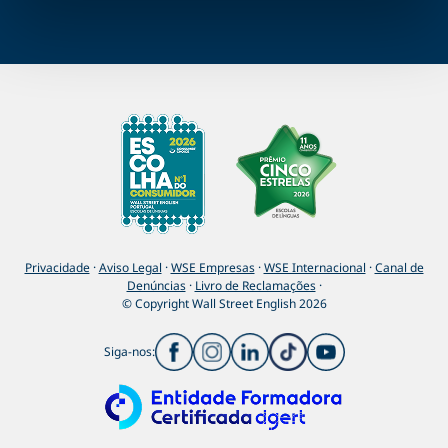
Privacidade
·
Aviso Legal
·
WSE Empresas
·
WSE Internacional
·
Canal de
Denúncias
·
Livro de Reclamações
·
© Copyright Wall Street English 2026
Siga-nos: