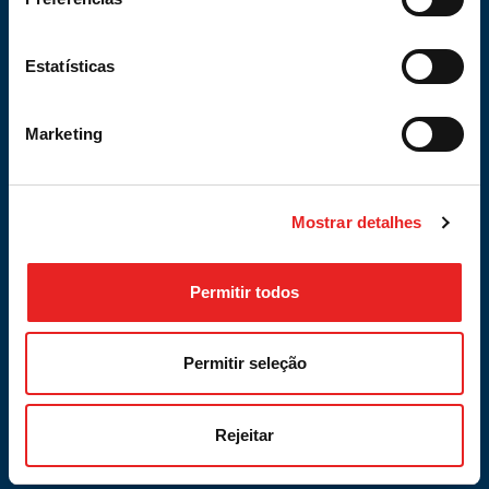
Estatísticas
Marketing
* Campos de preenchimento obrigatório.
Mostrar detalhes
Confirmo que sou o titular destes dados e
que li, compreendi e aceito os
termos de
privacidade
Permitir todos
Permitir seleção
PRETENDO SABER MAIS >
Contactem-me!
Rejeitar