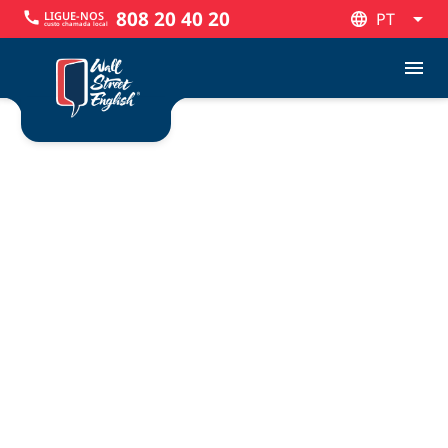
808 20 40 20
LIGUE-NOS
call
PT
custo chamada local
PT
menu